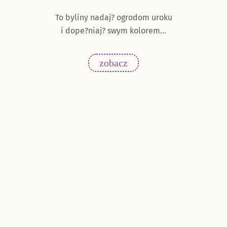
hem
To byliny nadaj? ogrodom uroku
Wy
i dope?niaj? swym kolorem...
res
ca?
zobacz